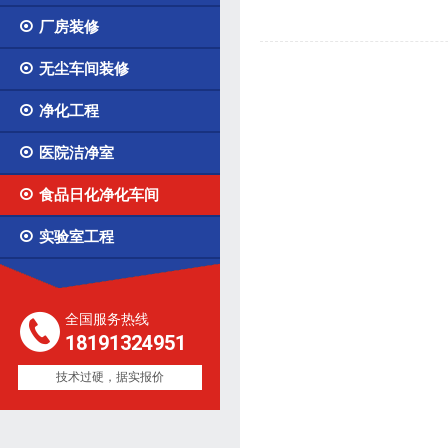

厂房装修

无尘车间装修

净化工程

医院洁净室

食品日化净化车间

实验室工程
全国服务热线
18191324951
技术过硬，据实报价