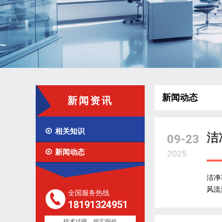
新闻动态
新闻资讯

相关知识
洁
09-23

新闻动态
2025
洁净
风流
全国服务热线
18191324951
技术过硬，据实报价